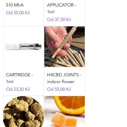
510 MhA
APPLICATOR -
1ml
Zvýhodněná cena
Od
55,00 Kč
Zvýhodněná cena
Od
37,50 Kč
CARTRIDGE -
H4CBD JOINTS -
1ml
indoor flower
Zvýhodněná cena
Zvýhodněná cena
Od
23,50 Kč
Od
55,00 Kč