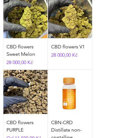
CBD flowers
CBD flowers V1
Sweet Melon
Cena
28 000,00 Kč
Cena
28 000,00 Kč
CBD flowers
CBN-CRD
PURPLE
Distillate non-
crystalline
Zvýhodněná cena