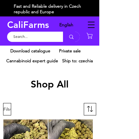
Fast and Reliable delivery in Czech
republic and Europe
CaliFarms
English
Košík
Download catalogue
Private sale
Cannabinoid expert guide
Ship to: czechia
Shop All
Filtr