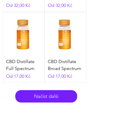
Zvýhodněná cena
Zvýhodněná cena
Od
32,00 Kč
Od
32,00 Kč
CBD Distillate
CBD Distillate
Full Spectrum
Broad Spectrum
Zvýhodněná cena
Zvýhodněná cena
Od
17,00 Kč
Od
17,00 Kč
Načíst další