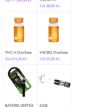
Od
11 500,00 Kč
Zvýhodněná cena
Od
38,00 Kč
THC-V Distillate
H4CBD Distillate
Zvýhodněná cena
Zvýhodněná cena
Od
215,00 Kč
Od
25,00 Kč
BATERIE VERTEX
DAB